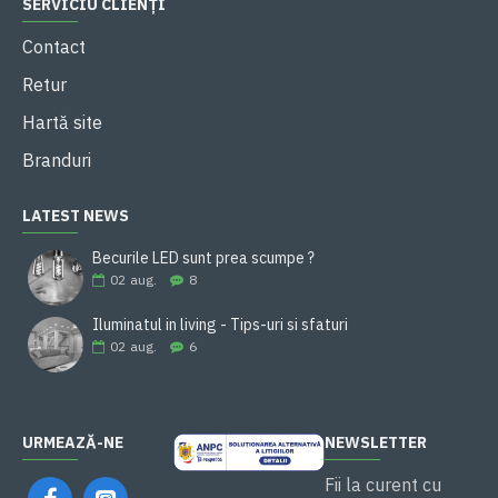
SERVICIU CLIENȚI
Contact
Retur
Hartă site
Branduri
LATEST NEWS
Becurile LED sunt prea scumpe ?
02
aug.
8
Iluminatul in living - Tips-uri si sfaturi
02
aug.
6
URMEAZĂ-NE
NEWSLETTER
Fii la curent cu