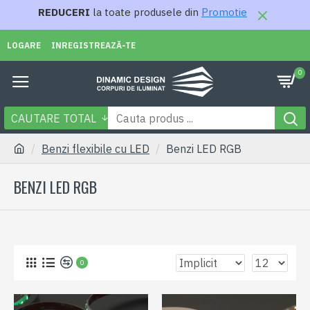
REDUCERI
la toate produsele din
Promotie
LOGARE
INREGISTREAZĂ-TE
0
CAUTARE TOTAL
Benzi flexibile cu LED
Benzi LED RGB
BENZI LED RGB
0