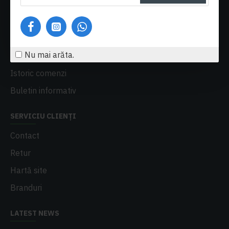
Plată
DETALII CONT
Nu mai arăta.
Contul meu
Istoric comenzi
Buletin informativ
SERVICIU CLIENȚI
Contact
Retur
Hartă site
Branduri
LATEST NEWS