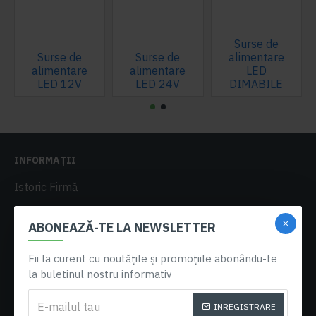
Surse de
Surse de
Surse de
alimentare
alimentare
alimentare
LED
LED 12V
LED 24V
DIMABILE
INFORMAȚII
Istoric Firmă
Livrare
ABONEAZĂ-TE LA NEWSLETTER
Retur
Politica de confidențialitate
Fii la curent cu noutățile și promoțiile abonându-te
la buletinul nostru informativ
A.N.P.C.
Termeni si condiții
INREGISTRARE