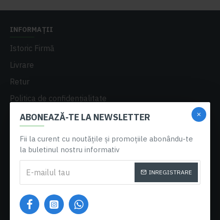
INFORMAȚII
Istoric Firmă
Livrare
Retur
Politica de confidențialitate
A.N.P.C.
ABONEAZĂ-TE LA NEWSLETTER
Termeni si condiții
Fii la curent cu noutățile și promoțiile abonându-te
Plată
la buletinul nostru informativ
DETALII CONT
INREGISTRARE
Contul meu
Istoric comenzi