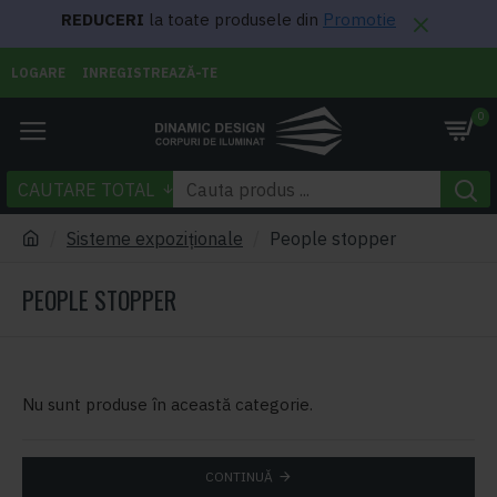
REDUCERI
la toate produsele din
Promotie
LOGARE
INREGISTREAZĂ-TE
0
CAUTARE TOTAL
Sisteme expoziționale
People stopper
PEOPLE STOPPER
Nu sunt produse în această categorie.
CONTINUĂ