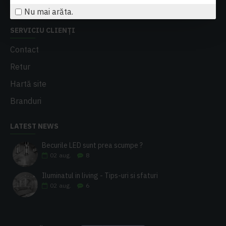
Buletin informativ
Nu mai arăta.
SERVICIU CLIENȚI
Contact
Retur
Hartă site
Branduri
LATEST NEWS
Becurile LED sunt prea scumpe ?
02
aug.
8
Iluminatul in living - Tips-uri si sfaturi
02
aug.
6